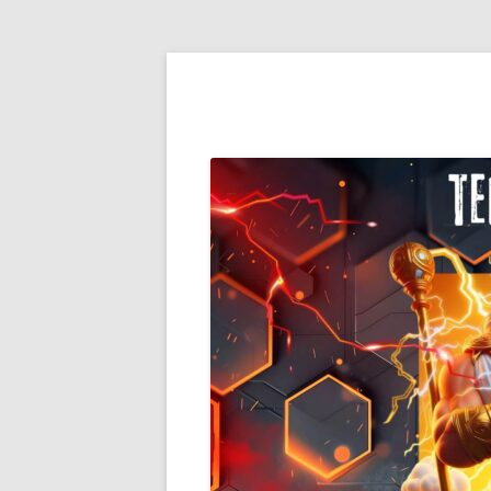
Langsung
ke
isi
Temagame Artikel Station Tempat Informasi
Temagame Artikel S