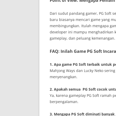
Point of View: Mengapa Pemain
Dari sudut pandang gamer, PG Soft s
baru biasanya mencari game yang muda
membingungkan. Itulah mengapa game 
developer ini mampu menghadirkan k
gameplay, dan peluang kemenangan.
FAQ: Inilah Game PG Soft Inca
1. Apa game PG Soft terbaik untuk 
Mahjong Ways dan Lucky Neko serin
menyenangkan.
2. Apakah semua PG Soft cocok unt
Ya, karena gameplay PG Soft ramah 
berpengalaman.
3. Mengapa PG Soft diminati banyak