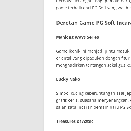
berbagai kalangan. Bagi pemain baru,
game terbaik dari PG Soft yang wajib 
Deretan Game PG Soft Inca
Mahjong Ways Series
Game ikonik ini menjadi pintu masu
oriental yang dipadukan dengan fitur
menghadirkan tantangan sekaligus kes
Lucky Neko
Simbol kucing keberuntungan asal J
grafis ceria, suasana menyenangkan,
salah satu incaran pemain baru PG So
Treasures of Aztec