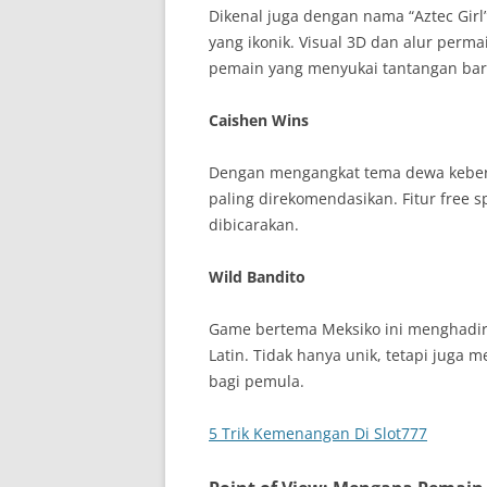
Dikenal juga dengan nama “Aztec Girl”
yang ikonik. Visual 3D dan alur perm
pemain yang menyukai tantangan bar
Caishen Wins
Dengan mengangkat tema dewa keber
paling direkomendasikan. Fitur free 
dibicarakan.
Wild Bandito
Game bertema Meksiko ini menghadir
Latin. Tidak hanya unik, tetapi ju
bagi pemula.
5 Trik Kemenangan Di Slot777