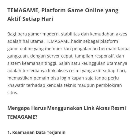
TEMAGAME, Platform Game Online yang
Aktif Setiap Hari
Bagi para gamer modern, stabilitas dan kemudahan akses
adalah hal utama. TEMAGAME hadir sebagai platform
game online yang memberikan pengalaman bermain tanpa
gangguan, dengan server cepat, tampilan responsif, dan
sistem keamanan tinggi. Salah satu keunggulan utamanya
adalah tersedianya link akses resmi yang aktif setiap hari,
memastikan pemain bisa login kapan saja tanpa perlu
khawatir terhadap kendala teknis maupun pemblokiran
situs.
Mengapa Harus Menggunakan Link Akses Resmi
TEMAGAME?
1. Keamanan Data Terjamin